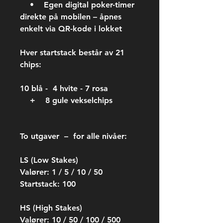
• Egen digital poker-timer
direkte på mobilen – åpnes
enkelt via QR-kode i lokket
Hver startstack består av 21
chips:
10 blå - 4 hvite - 7 rosa
+ 8 gule vekselchips
To utgaver – for alle nivåer:
LS
(Low Stakes)
Valører: 1 / 5 / 10 / 50
Startstack: 100
HS
(High Stakes)
Valører: 10 / 50 / 100 / 500