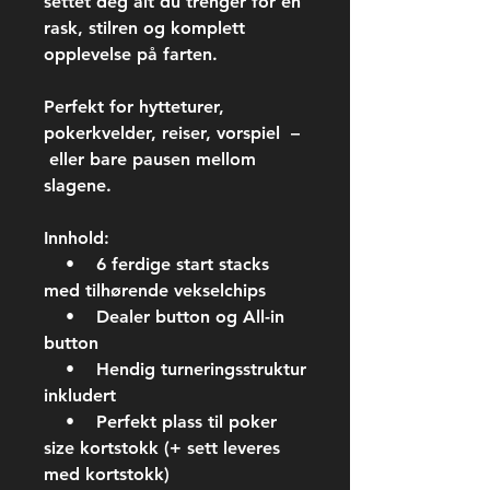
settet deg alt du trenger for en
rask, stilren og komplett
opplevelse på farten.
Perfekt for hytteturer,
pokerkvelder, reiser, vorspiel –
eller bare pausen mellom
slagene.
Innhold:
• 6 ferdige start stacks
med tilhørende vekselchips
• Dealer button og All-in
button
• Hendig turneringsstruktur
inkludert
• Perfekt plass til poker
size kortstokk (+ sett leveres
med kortstokk)