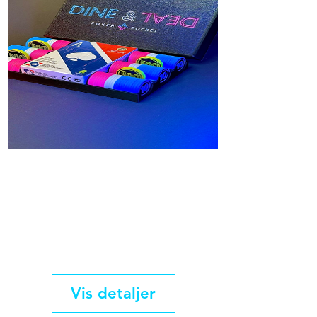
skriftlig avtale / ordrebekreftelse.
2. Bestilling og betaling
2.1. Bestilling skjer via nettbutikk /
e-post / telefon der spesifikasjon av
produkter og pris fremkommer.
2.2. Prisen som er oppgitt ved
bestilling (inkludert moms og
eventuelle avgifter) gjelder dersom
betalingen gjennomføres.
2.3. Betaling kan skje via de
Poker Pocket
betalingsmåter som er tilgjengelige
i nettbutikken (for eksempel kort,
Vipps, faktura, delbetaling etc.).
2.4. Selger forbeholder seg retten til
Pris
kr700,00
å avvise bestillinger ved feil pris,
lager­mangel eller andre forhold
som gjør leveransen
uhensiktsmessig.
Vis detaljer
2.5. Risiko for produktet overføres
til kjøper når varen er overlevert til