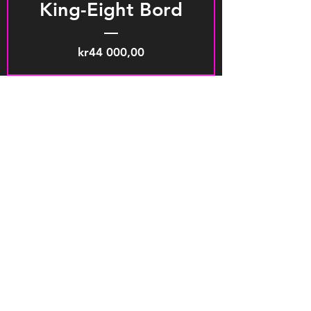
King-Eight Bord
Pris
kr44 000,00
Jack-Six Bord
Pris
kr39 500,00