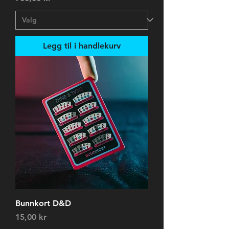
Legg til i handlekurv
Bunnkort D&D
Pris
15,00 kr